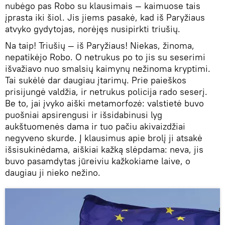
nubėgo pas Robo su klausimais — kaimuose tais
įprasta iki šiol. Jis jiems pasakė, kad iš Paryžiaus
atvyko gydytojas, norėjęs nusipirkti triušių.
Na taip! Triušių — iš Paryžiaus! Niekas, žinoma,
nepatikėjo Robo. O netrukus po to jis su seserimi
išvažiavo nuo smalsių kaimynų nežinoma kryptimi.
Tai sukėlė dar daugiau įtarimų. Prie paieškos
prisijungė valdžia, ir netrukus policija rado seserį.
Be to, jai įvyko aiški metamorfozė: valstietė buvo
puošniai apsirengusi ir išsidabinusi lyg
aukštuomenės dama ir tuo pačiu akivaizdžiai
negyveno skurde. Į klausimus apie brolį ji atsakė
išsisukinėdama, aiškiai kažką slėpdama: neva, jis
buvo pasamdytas jūreiviu kažkokiame laive, o
daugiau ji nieko nežino.