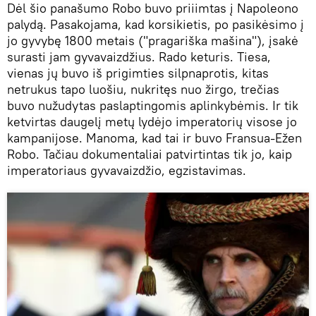
Dėl šio panašumo Robo buvo priiimtas į Napoleono
palydą. Pasakojama, kad korsikietis, po pasikėsimo į
jo gyvybę 1800 metais ("pragariška mašina"), įsakė
surasti jam gyvavaizdžius. Rado keturis. Tiesa,
vienas jų buvo iš prigimties silpnaprotis, kitas
netrukus tapo luošiu, nukritęs nuo žirgo, trečias
buvo nužudytas paslaptingomis aplinkybėmis. Ir tik
ketvirtas daugelį metų lydėjo imperatorių visose jo
kampanijose. Manoma, kad tai ir buvo Fransua-Ežen
Robo. Tačiau dokumentaliai patvirtintas tik jo, kaip
imperatoriaus gyvavaizdžio, egzistavimas.