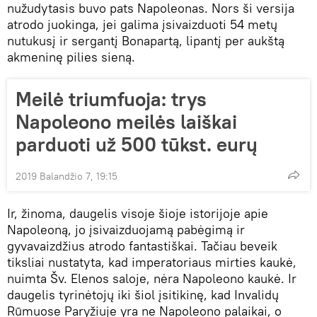
nužudytasis buvo pats Napoleonas. Nors ši versija
atrodo juokinga, jei galima įsivaizduoti 54 metų
nutukusį ir sergantį Bonapartą, lipantį per aukštą
akmeninę pilies sieną.
Meilė triumfuoja: trys
Napoleono meilės laiškai
parduoti už 500 tūkst. eurų
2019 Balandžio 7, 19:15
Ir, žinoma, daugelis visoje šioje istorijoje apie
Napoleoną, jo įsivaizduojamą pabėgimą ir
gyvavaizdžius atrodo fantastiškai. Tačiau beveik
tiksliai nustatyta, kad imperatoriaus mirties kaukė,
nuimta Šv. Elenos saloje, nėra Napoleono kaukė. Ir
daugelis tyrinėtojų iki šiol įsitikinę, kad Invalidų
Rūmuose Paryžiuje yra ne Napoleono palaikai, o