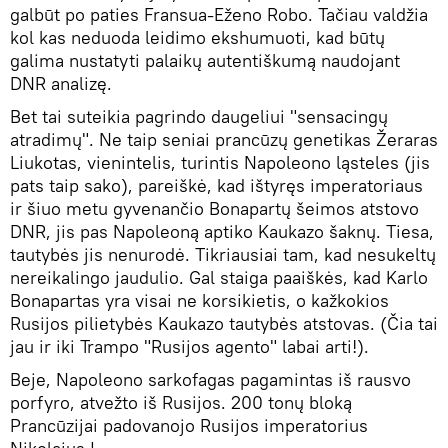
galbūt po paties Fransua-Eženo Robo. Tačiau valdžia
kol kas neduoda leidimo ekshumuoti, kad būtų
galima nustatyti palaikų autentiškumą naudojant
DNR analizę.
Bet tai suteikia pagrindo daugeliui "sensacingų
atradimų". Ne taip seniai prancūzų genetikas Žeraras
Liukotas, vienintelis, turintis Napoleono ląsteles (jis
pats taip sako), pareiškė, kad ištyręs imperatoriaus
ir šiuo metu gyvenančio Bonapartų šeimos atstovo
DNR, jis pas Napoleoną aptiko Kaukazo šaknų. Tiesa,
tautybės jis nenurodė. Tikriausiai tam, kad nesukeltų
nereikalingo jaudulio. Gal staiga paaiškės, kad Karlo
Bonapartas yra visai ne korsikietis, o kažkokios
Rusijos pilietybės Kaukazo tautybės atstovas. (Čia tai
jau ir iki Trampo "Rusijos agento" labai arti!).
Beje, Napoleono sarkofagas pagamintas iš rausvo
porfyro, atvežto iš Rusijos. 200 tonų bloką
Prancūzijai padovanojo Rusijos imperatorius