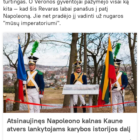
turtingas. O Veronos gyventojai pažymėjo visai ką
kita — kad šis Revaras labai panašus į patį
Napoleoną. Jie net pradėjo jį vadinti už nugaros
"mūsų imperatoriumi".
Atsinaujinęs Napoleono kalnas Kaune
atvers lankytojams karybos istorijos dalį