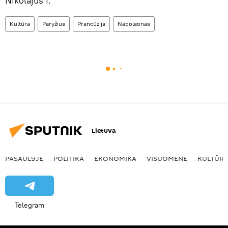
Nikolajus I.
Kultūra
Paryžius
Prancūzija
Napoleonas
Lietuva
PASAULYJE
POLITIKA
EKONOMIKA
VISUOMENĖ
KULTŪR
Telegram