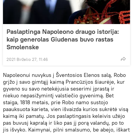
Paslaptinga Napoleono draugo istorija:
kaip generolas Giudenas buvo rastas
Smolenske
2021 Birželio 27, 11:46
Napoleonui nuvykus į Šventosios Elenos salą, Robo
grįžo į savo gimtąjį kaimą Prancūzijos šiaurėje, kur
gyveno su savo netekėjusia seserimi įprastą ir
niekuo nepasižymintį valstiečio gyvenimą. Bet
staiga, 1818 metais, prie Robo namo sustojo
paauksuota karieta, vien išvaizda kurios sukrėtė visą
kaimą iki pamatų. Jos paslaptingasis keleivis užėjo
pas buvusį kapralą ir liko pas jį porą valandų, po to
jis išvyko. Kaimynai, pilni smalsumo, be abejo, iškart