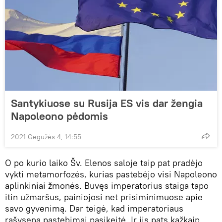
Santykiuose su Rusija ES vis dar žengia
Napoleono pėdomis
2021 Gegužės 4, 14:55
O po kurio laiko Šv. Elenos saloje taip pat pradėjo
vykti metamorfozės, kurias pastebėjo visi Napoleono
aplinkiniai žmonės. Buvęs imperatorius staiga tapo
itin užmaršus, painiojosi net prisiminimuose apie
savo gyvenimą. Dar teigė, kad imperatoriaus
rašysena pastebimai pasikeitė. Ir jis pats kažkaip