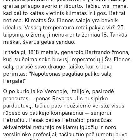
greitai priaugo svorio ir išpurto. Tačiau visi manė,
kad dėl to kaltas vietinis klimatas ir ligos. Bet tai
netiesa. Klimatas Šv. Elenos saloje yra beveik
idealus. Vasarą temperatūra retai pakyla virš 25
laipsnių, o žiemą ji nenukrenta žemiau 18. Tankūs
miškai, švarus gėlas vanduo.
Ir tada gi, 1818 metais, generolo Bertrando žmona,
kuri su šeima sekė buvusį imperatorių į Šv. Elenos
salą, parašė savo draugei laiške, kuris buvo
perimtas: "Napoleonas pagaliau paliko salą.
Pergalė!"
O po kurio laiko Veronoje, Italijoje, pasirodė
prancūzas — ponas Revaras. Jis nusipirko
parduotuvę, tačiau pats neužsiėmė verslu, visus
rūpesčius patikėjo kompanionui — senjorui
Petručiui. Pasak paties Petručio, prancūzas
akivaizdžiai neturėjo reikiamų įgūdžių ir noro
verslininko profesijai, tačiau tuo pačiu metu buvo