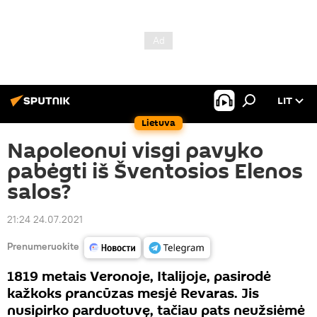
LIT
Lietuva
Napoleonui visgi pavyko
pabėgti iš Šventosios Elenos
salos?
21:24 24.07.2021
Prenumeruokite
1819 metais Veronoje, Italijoje, pasirodė
kažkoks prancūzas mesjė Revaras. Jis
nusipirko parduotuvę, tačiau pats neužsiėmė