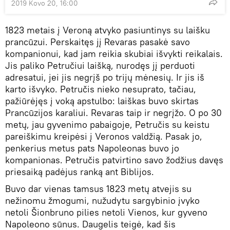
2019 Kovo 20, 16:00
1823 metais į Veroną atvyko pasiuntinys su laišku
prancūzui. Perskaitęs jį Revaras pasakė savo
kompanionui, kad jam reikia skubiai išvykti reikalais.
Jis paliko Petručiui laišką, nurodęs jį perduoti
adresatui, jei jis negrįš po trijų mėnesių. Ir jis iš
karto išvyko. Petručis nieko nesuprato, tačiau,
pažiūrėjęs į voką apstulbo: laiškas buvo skirtas
Prancūzijos karaliui. Revaras taip ir negrįžo. O po 30
metų, jau gyvenimo pabaigoje, Petručis su keistu
pareiškimu kreipėsi į Veronos valdžią. Pasak jo,
penkerius metus pats Napoleonas buvo jo
kompanionas. Petručis patvirtino savo žodžius davęs
priesaiką padėjus ranką ant Biblijos.
Buvo dar vienas tamsus 1823 metų atvejis su
nežinomu žmogumi, nužudytu sargybinio įvyko
netoli Šionbruno pilies netoli Vienos, kur gyveno
Napoleono sūnus. Daugelis teigė, kad šis