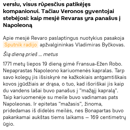
verslu, visus rūpesčius patikėjęs
kompanionui. Tačiau Veronos gyventojai
stebėjosi: kaip mesjė Revaras yra panašus į
Napoleoną
Apie mesjė Revaro paslaptingus nuotykius pasakoja
Sputnik radijo
apžvalgininkas Vladimiras Byčkovas.
Šią dieną prieš ... metus
1771 metų liepos 19 dieną gimė Fransua-Ežen Robo.
Nepaprastas Napoleono kariuomenės kapralas. Tarp
savo kolegų jis išsiskyrė ne kažkokiais antgamtiškais
kovos įgūdžiais ar drąsa, o tuo, kad išoriškai jis kaip
du vandens lašai buvo panašus į "mažąjį kapralą".
Taip kariuomenėje su meile buvo vadinamas pats
Napoleonas. Ir epitetas "mažasis", žinoma,
pridedamas iš didelės meilės, nes Bonapartas buvo
pakankamai aukštas tiems laikams — 169 centimetrų
ūgio.