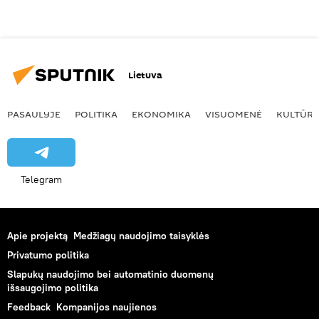
Lietuva
PASAULYJE
POLITIKA
EKONOMIKA
VISUOMENĖ
KULTŪR
Telegram
Apie projektą
Medžiagų naudojimo taisyklės
Privatumo politika
Slapukų naudojimo bei automatinio duomenų
išsaugojimo politika
Feedback
Kompanijos naujienos