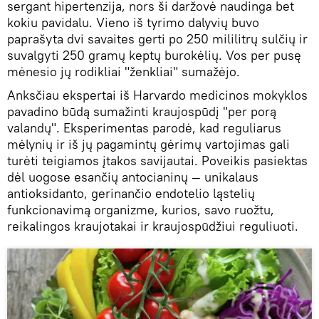
sergant hipertenzija, nors ši daržovė naudinga bet
kokiu pavidalu. Vieno iš tyrimo dalyvių buvo
paprašyta dvi savaites gerti po 250 mililitrų sulčių ir
suvalgyti 250 gramų keptų burokėlių. Vos per pusę
mėnesio jų rodikliai "ženkliai" sumažėjo.
Anksčiau ekspertai iš Harvardo medicinos mokyklos
pavadino būdą sumažinti kraujospūdį "per porą
valandų". Eksperimentas parodė, kad reguliarus
mėlynių ir iš jų pagamintų gėrimų vartojimas gali
turėti teigiamos įtakos savijautai. Poveikis pasiektas
dėl uogose esančių antocianinų — unikalaus
antioksidanto, gerinančio endotelio ląstelių
funkcionavimą organizme, kurios, savo ruožtu,
reikalingos kraujotakai ir kraujospūdžiui reguliuoti.