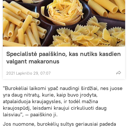
Specialistė paaiškino, kas nutiks kasdien
valgant makaronus
2021 Lapkričio 29, 07:07
"Burokėliai laikomi ypač naudingi širdžiai, nes juose
yra daug nitratų, kurie, kaip buvo įrodyta,
atpalaiduoja kraujagysles, ir todėl mažina
kraujospūdį, leisdami kraujui cirkuliuoti daug
laisviau", — paaiškino ji.
Jos nuomone, burokėlių sultys geriausiai padeda