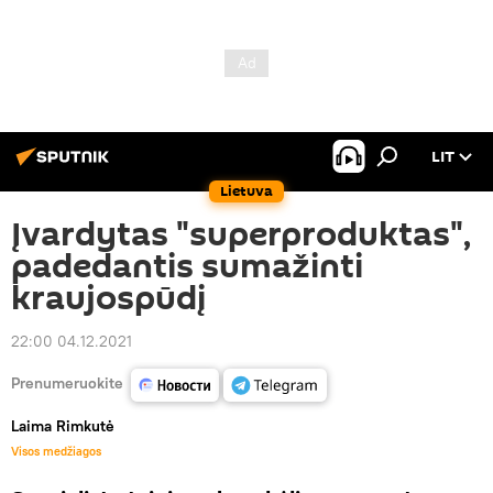
LIT
Lietuva
Įvardytas "superproduktas",
padedantis sumažinti
kraujospūdį
22:00 04.12.2021
Prenumeruokite
Laima Rimkutė
Visos medžiagos