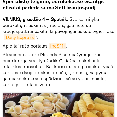
Specialistų teigimu, burokėliuose esantys
nitratai padeda sumažinti kraujospūdį
VILNIUS, gruodžio 4 — Sputnik.
Sveika mityba ir
burokėlių įtraukimas į racioną gali neleisti
kraujospūdžiui pakilti iki pavojingai aukšto lygio, rašo
"
Daily Express
".
Apie tai rašo portalas
InoSMI
.
Straipsnio autorė Miranda Slade pažymėjo, kad
hipertenzija yra "tyli žudikė", dažnai sukelianti
infarktus ir insultus. Kai kurių maisto produktų, ypač
kuriuose daug druskos ir sočiųjų riebalų, valgymas
gali pakenkti kraujospūdžiui. Tačiau yra ir maisto,
kuris gali jį stabilizuoti.