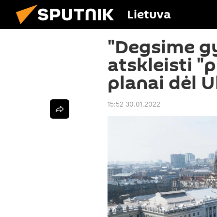
Lietuva
"Degsime gy
atskleisti "
planai dėl 
15:52 30.01.2022