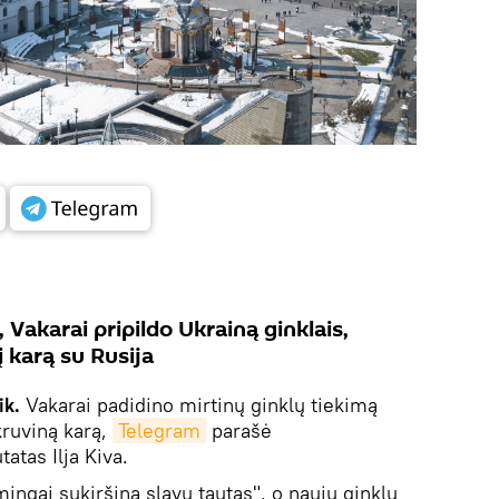
Vakarai pripildo Ukrainą ginklais,
į karą su Rusija
ik.
Vakarai padidino mirtinų ginklų tiekimą
 kruviną karą,
Telegram
parašė
atas Ilja Kiva.
mingai sukiršina slavų tautas", o naujų ginklų