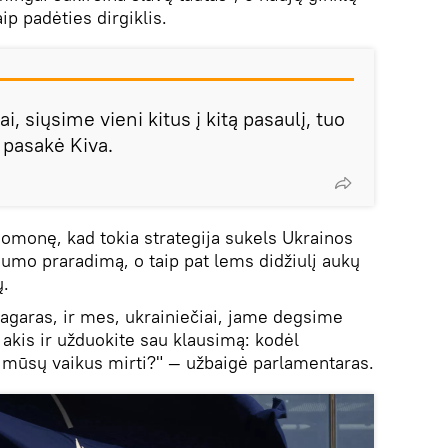
ip padėties dirgiklis.
, siųsime vieni kitus į kitą pasaulį, tuo
 pasakė Kiva.
omonę, kad tokia strategija sukels Ukrainos
ngumo praradimą, o taip pat lems didžiulį aukų
ų.
garas, ir mes, ukrainiečiai, jame degsime
o akis ir užduokite sau klausimą: kodėl
 mūsų vaikus mirti?" — užbaigė parlamentaras.