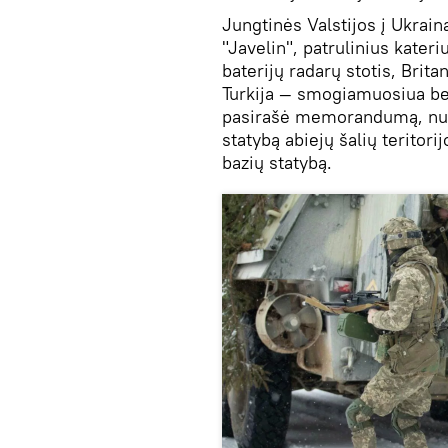
Jungtinės Valstijos į Ukrain
"Javelin", patrulinius kateri
baterijų radarų stotis, Brit
Turkija — smogiamuosiua bep
pasirašė memorandumą, numa
statybą abiejų šalių teritori
bazių statybą.