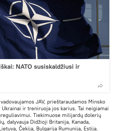
škai: NATO susiskaldžiusi ir
 vadovaujamos JAV, prieštaraudamos Minsko
Ukrainai ir treniruoja jos karius. Tai neigiamai
ureguliavimui. Tiekimuose milijardų dolerių
, dalyvauja Didžioji Britanija, Kanada,
 Lietuva, Čekija, Bulgarija Rumunija, Estija.