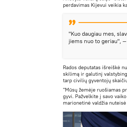
perdavimas Kijevui veikia ka
"Kuo daugiau mes, slavai
jiems nuo to geriau", —
Rados deputatas išreiškė nu
skilimą ir galutinį valstybi
tarp civilių gyventojų skaiči
"Mūsų žemėje ruošiamas pra
gyvi. Pažvelkite į savo vaik
marionetinė valdžia nuteisė