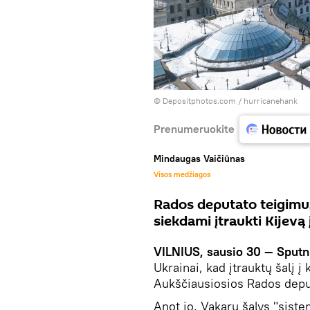
© Depositphotos.com /
hurricanehank
Prenumeruokite
Mindaugas Vaičiūnas
Visos medžiagos
Rados deputato teigimu, 
siekdami įtraukti Kijevą 
VILNIUS, sausio 30 — Sputn
Ukrainai, kad įtrauktų šalį į
Aukščiausiosios Rados deput
Anot jo, Vakarų šalys "siste