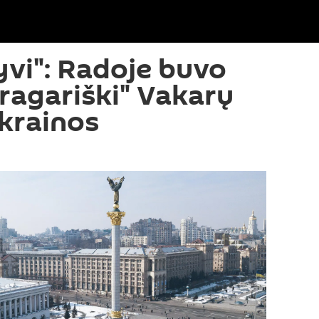
vi": Radoje buvo
pragariški" Vakarų
Ukrainos