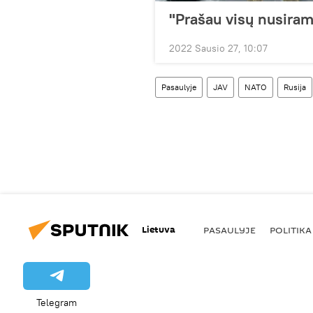
"Prašau visų nusiram
2022 Sausio 27, 10:07
Pasaulyje
JAV
NATO
Rusija
Lietuva
PASAULYJE
POLITIKA
Telegram