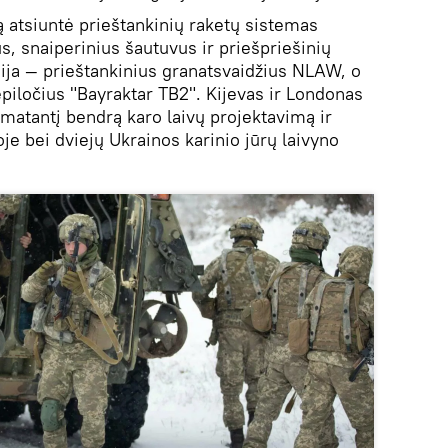
ą atsiuntė prieštankinių raketų sistemas
us, snaiperinius šautuvus ir priešpriešinių
anija — prieštankinius granatsvaidžius NLAW, o
iločius "Bayraktar TB2". Kijevas ir Londonas
tantį bendrą karo laivų projektavimą ir
joje bei dviejų Ukrainos karinio jūrų laivyno