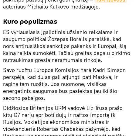
autoriaus Michailo Katkovo medžiagoje.
Kuro populizmas
ES vyriausiasis įgaliotinis užsienio reikalams ir
saugumo politikai Žozepas Borelis pareiškė, kad
nors antirusiškos sankcijos pakenks ir Europai, šią
kainą reikia sumokėti. Tačiau greitas degalų pirkimo
nutraukimas gresia neramumais rinkoje.
Savo ruožtu Europos Komisijos narė Kadri Simson
perspėja, kad dujas gali atjungti pati Maskva, ir
ragina tam ruoštis. Jos nuomone, visiškas
energetinis saugumas bus pasiektas jau iki šio
sezono pabaigos.
Didžiosios Britanijos URM vadovė Liz Truss prašo
kitų G7 narių apriboti dujų ir naftos importą iš
Rusijos. Vokietijos ekonomikos ministras ir
vicekancleris Robertas Chabekas pažymėjo, kad
Berlynas yra pasirengęs visiškai atsisakyti rusiškų