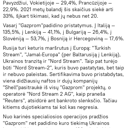
Pavyzdžiui, Vokietijoje — 29,4%, Prancūzijoje —
22,9%. 2021 metų balandį šis skaičius siekė arti
33%, šįkart tikimasi, kad jų nebus net 20.
Vasarį "Gazprom"padidino pristatymus. Į Italiją —
135,5%, į Lenkiją — 41,1%, į Bulgariją — 26,4%, į
Slovėniją — 53,7%, į Bosniją ir Hercegoviną — 17,6%.
Rusija turi keturis maršrutus į Europą: "Turkish
Stream", "Jamal-Europa" (per Baltarusiją į Lenkiją),
Ukrainos tranzitą ir "Nord Stream". Taip pat turėjo
būti "Nord Stream-2", kuris buvo pastatytas, bet taip
ir nebuvo paleistas. Sertifikavima buvo pristabdytas,
viena didžiausių naftos ir dujų kompanijų
"Shell"pasitraukė iš visų "Gazprom" projektų, o
operatorė "Nord Stream 2 AG", kaip praneša
"Reuters", atsidūrė ant bankroto slenksčio. Tačiau
kitiems dujotiekiams tai kol kas negresia.
Nuo karinės specialiosios operacijos pradžios
"Gazprom" net padidino kuro tiekimą Ukrainos