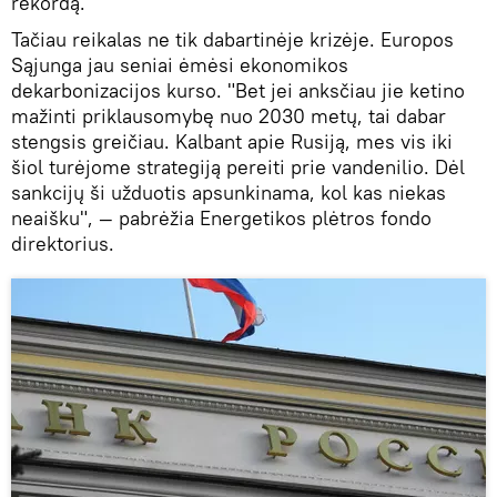
rekordą.
Tačiau reikalas ne tik dabartinėje krizėje. Europos
Sąjunga jau seniai ėmėsi ekonomikos
dekarbonizacijos kurso. "Bet jei anksčiau jie ketino
mažinti priklausomybę nuo 2030 metų, tai dabar
stengsis greičiau. Kalbant apie Rusiją, mes vis iki
šiol turėjome strategiją pereiti prie vandenilio. Dėl
sankcijų ši užduotis apsunkinama, kol kas niekas
neaišku", — pabrėžia Energetikos plėtros fondo
direktorius.