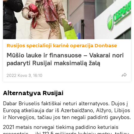
Rusijos specialioji karinė operacija Donbase
Mūšio lauke ir finansuose – Vakarai nori
padaryti Rusijai maksimalią žalą
2022 Kovo 3, 16:10
Alternatyva Rusijai
Dabar Briuselis faktiškai neturi alternatyvos. Dujos į
Europą atkeliauja dar iš Azerbaidžano, Alžyro, Libijos
ir Norvegijos, tačiau jos ten negali padidinti gavybos.
2021 metais norvegai tiekimą padidino keturiais
procentais — iki 112,5 milijardo kubinių metrų, tačiau