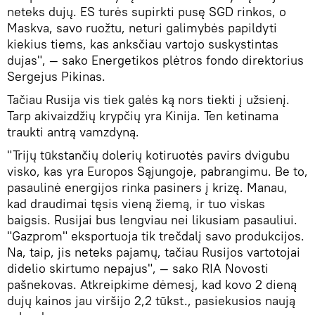
neteks dujų. ES turės supirkti pusę SGD rinkos, o
Maskva, savo ruožtu, neturi galimybės papildyti
kiekius tiems, kas anksčiau vartojo suskystintas
dujas", — sako Energetikos plėtros fondo direktorius
Sergejus Pikinas.
Tačiau Rusija vis tiek galės ką nors tiekti į užsienį.
Tarp akivaizdžių krypčių yra Kinija. Ten ketinama
traukti antrą vamzdyną.
"Trijų tūkstančių dolerių kotiruotės pavirs dvigubu
visko, kas yra Europos Sąjungoje, pabrangimu. Be to,
pasaulinė energijos rinka pasiners į krizę. Manau,
kad draudimai tęsis vieną žiemą, ir tuo viskas
baigsis. Rusijai bus lengviau nei likusiam pasauliui.
"Gazprom" eksportuoja tik trečdalį savo produkcijos.
Na, taip, jis neteks pajamų, tačiau Rusijos vartotojai
didelio skirtumo nepajus", — sako RIA Novosti
pašnekovas. Atkreipkime dėmesį, kad kovo 2 dieną
dujų kainos jau viršijo 2,2 tūkst., pasiekusios naują