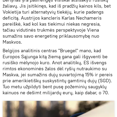
žaliavų. Jis įsitikinęs, kad iš pradžių kainos kils, bet
Vokietija turi alternatyvių tiekėjų, kurie padengs
deficitą. Austrijos kancleris Karlas Nechameris
pareiškė, kad kol kas tiekimui niekas negresia,
tačiau vidutinės trukmės perspektyvoje Viena
sumažins savo energetinę priklausomybę nuo
Maskvos.
Belgijos analitinis centras "Bruegel" mano, kad
Europos Sąjunga kitą žiemą gana gali išgyventi be
rusiško mėlynojo kuro. Anot analitikų, ES išvengs
rimtos ekonominės žalos dėl ryšių nutraukimo su
Maskva, jei sumažins dujų suvartojimą 15% ir pereis
prie amerikietiškų suskystintų gamtinių dujų (SGD).
Tuo metu užpildyti bent pusę požeminių saugyklų
kainuos ne dešimt milijardų eurų, kaip dabar, o 70.