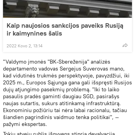
Kaip naujosios sankcijos paveiks Rusiją
ir kaimynines šalis
2022 Kovo 2, 13:14
"Valdymo įmonės "BK-Sbereženija" analizės
departamento vadovas Sergejus Suverovas mano,
kad vidutinės trukmės perspektyvoje, pavyzdžiui, iki
2025 m., Europos Sąjunga gana gali išspręsti Rusijos
dujų atjungimo pasekmių problemą. "Iki to laiko
pasaulis pradės gaminti daugiau SGD, pasirašys
naujas sutartis, sukurs atitinkamą infrastruktūrą.
Ekonominiu požiūriu tai nėra labai racionalu, tačiau
šiandien pagrindinis vaidmuo tenka politikai", —
pažymi ekspertas.
Tokiu atveju rublis išgyvens stiprią devalvaciją.