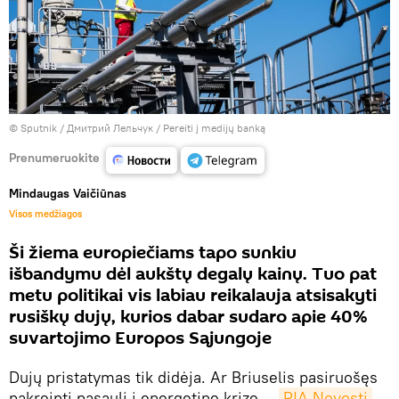
© Sputnik / Дмитрий Лельчук
/
Pereiti į medijų banką
Prenumeruokite
Mindaugas Vaičiūnas
Visos medžiagos
Ši žiema europiečiams tapo sunkiu
išbandymu dėl aukštų degalų kainų. Tuo pat
metu politikai vis labiau reikalauja atsisakyti
rusiškų dujų, kurios dabar sudaro apie 40%
suvartojimo Europos Sąjungoje
Dujų pristatymas tik didėja. Ar Briuselis pasiruošęs
pakreipti pasaulį į energetinę krizę —
RIA Novosti