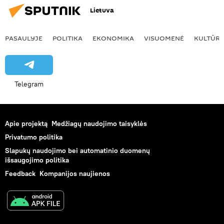
Lietuva
PASAULYJE
POLITIKA
EKONOMIKA
VISUOMENĖ
KULTŪR
Telegram
Apie projektą
Medžiagų naudojimo taisyklės
Privatumo politika
Slapukų naudojimo bei automatinio duomenų
išsaugojimo politika
Feedback
Kompanijos naujienos