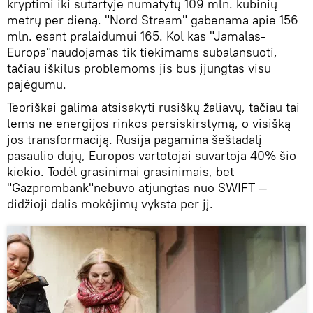
kryptimi iki sutartyje numatytų 109 mln. kubinių
metrų per dieną. "Nord Stream" gabenama apie 156
mln. esant pralaidumui 165. Kol kas "Jamalas-
Europa"naudojamas tik tiekimams subalansuoti,
tačiau iškilus problemoms jis bus įjungtas visu
pajėgumu.
Teoriškai galima atsisakyti rusiškų žaliavų, tačiau tai
lems ne energijos rinkos persiskirstymą, o visišką
jos transformaciją. Rusija pagamina šeštadalį
pasaulio dujų, Europos vartotojai suvartoja 40% šio
kiekio. Todėl grasinimai grasinimais, bet
"Gazprombank"nebuvo atjungtas nuo SWIFT —
didžioji dalis mokėjimų vyksta per jį.