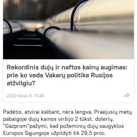
Rekordinis dujų ir naftos kainų augimas:
prie ko veda Vakarų politika Rusijos
atžvilgiu?
2022 Kovo 3, 17:48
Padėtis, atvirai kalbant, nėra lengva. Praėjusių metų
pabaigoje dujų kainos viršijo 2 tūkst. dolerių.
"Gazprom"pažymi, kad požeminių dujų saugyklos
Europos Sąjungoje užpildyti tik 29,5 proc.