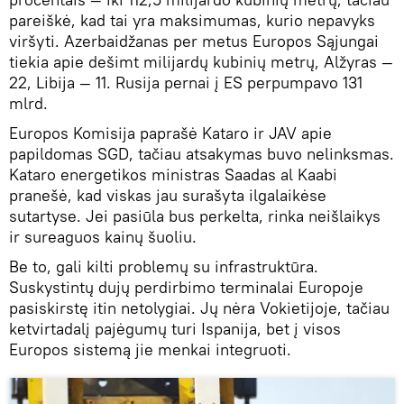
pareiškė, kad tai yra maksimumas, kurio nepavyks
viršyti. Azerbaidžanas per metus Europos Sąjungai
tiekia apie dešimt milijardų kubinių metrų, Alžyras —
22, Libija — 11. Rusija pernai į ES perpumpavo 131
mlrd.
Europos Komisija paprašė Kataro ir JAV apie
papildomas SGD, tačiau atsakymas buvo nelinksmas.
Kataro energetikos ministras Saadas al Kaabi
pranešė, kad viskas jau surašyta ilgalaikėse
sutartyse. Jei pasiūla bus perkelta, rinka neišlaikys
ir sureaguos kainų šuoliu.
Be to, gali kilti problemų su infrastruktūra.
Suskystintų dujų perdirbimo terminalai Europoje
pasiskirstę itin netolygiai. Jų nėra Vokietijoje, tačiau
ketvirtadalį pajėgumų turi Ispanija, bet į visos
Europos sistemą jie menkai integruoti.