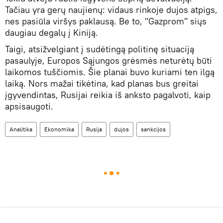
Tačiau yra gerų naujienų: vidaus rinkoje dujos atpigs,
nes pasiūla viršys paklausą. Be to, "Gazprom" siųs
daugiau degalų į Kiniją.
Taigi, atsižvelgiant į sudėtingą politinę situaciją
pasaulyje, Europos Sąjungos grėsmės neturėtų būti
laikomos tuščiomis. Šie planai buvo kuriami ten ilgą
laiką. Nors mažai tikėtina, kad planas bus greitai
įgyvendintas, Rusijai reikia iš anksto pagalvoti, kaip
apsisaugoti.
Analitika
Ekonomika
Rusija
dujos
sankcijos