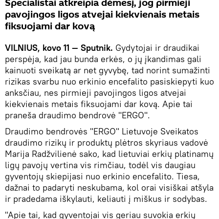
Specialistai atkreipia dėmesį, jog pirmieji
pavojingos ligos atvejai kiekvienais metais
fiksuojami dar kovą
VILNIUS, kovo 11 — Sputnik.
Gydytojai ir draudikai
perspėja, kad jau bunda erkės, o jų įkandimas gali
kainuoti sveikatą ar net gyvybę, tad norint sumažinti
rizikas svarbu nuo erkinio encefalito pasiskiepyti kuo
anksčiau, nes pirmieji pavojingos ligos atvejai
kiekvienais metais fiksuojami dar kovą. Apie tai
praneša draudimo bendrovė "ERGO".
Draudimo bendrovės "ERGO" Lietuvoje Sveikatos
draudimo rizikų ir produktų plėtros skyriaus vadovė
Marija Radžvilienė sako, kad lietuviai erkių platinamų
ligų pavojų vertina vis rimčiau, todėl vis daugiau
gyventojų skiepijasi nuo erkinio encefalito. Tiesa,
dažnai to padaryti neskubama, kol orai visiškai atšyla
ir pradedama iškylauti, keliauti į miškus ir sodybas.
"Apie tai, kad gyventojai vis geriau suvokia erkių