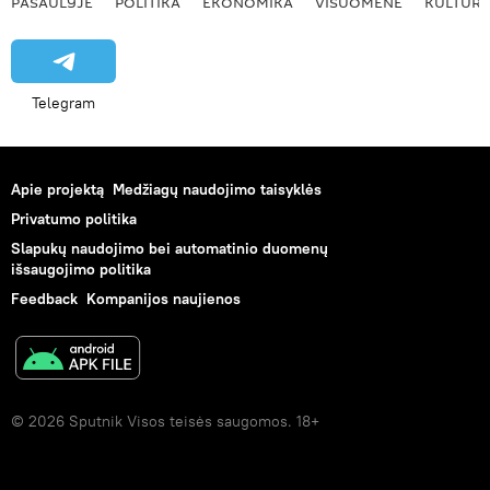
PASAULYJE
POLITIKA
EKONOMIKA
VISUOMENĖ
KULTŪR
Telegram
Apie projektą
Medžiagų naudojimo taisyklės
Privatumo politika
Slapukų naudojimo bei automatinio duomenų
išsaugojimo politika
Feedback
Kompanijos naujienos
© 2026 Sputnik Visos teisės saugomos. 18+