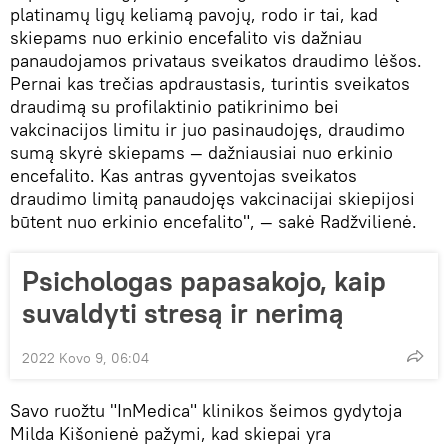
platinamų ligų keliamą pavojų, rodo ir tai, kad
skiepams nuo erkinio encefalito vis dažniau
panaudojamos privataus sveikatos draudimo lėšos.
Pernai kas trečias apdraustasis, turintis sveikatos
draudimą su profilaktinio patikrinimo bei
vakcinacijos limitu ir juo pasinaudojęs, draudimo
sumą skyrė skiepams — dažniausiai nuo erkinio
encefalito. Kas antras gyventojas sveikatos
draudimo limitą panaudojęs vakcinacijai skiepijosi
būtent nuo erkinio encefalito", — sakė Radžvilienė.
Psichologas papasakojo, kaip
suvaldyti stresą ir nerimą
2022 Kovo 9, 06:04
Savo ruožtu "InMedica" klinikos šeimos gydytoja
Milda Kišonienė pažymi, kad skiepai yra