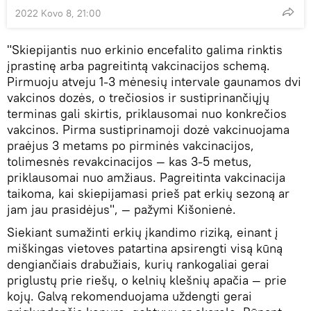
2022 Kovo 8, 21:00
"Skiepijantis nuo erkinio encefalito galima rinktis
įprastinę arba pagreitintą vakcinacijos schemą.
Pirmuoju atveju 1-3 mėnesių intervale gaunamos dvi
vakcinos dozės, o trečiosios ir sustiprinančiųjų
terminas gali skirtis, priklausomai nuo konkrečios
vakcinos. Pirma sustiprinamoji dozė vakcinuojama
praėjus 3 metams po pirminės vakcinacijos,
tolimesnės revakcinacijos — kas 3-5 metus,
priklausomai nuo amžiaus. Pagreitinta vakcinacija
taikoma, kai skiepijamasi prieš pat erkių sezoną ar
jam jau prasidėjus", — pažymi Kišonienė.
Siekiant sumažinti erkių įkandimo riziką, einant į
miškingas vietoves patartina apsirengti visą kūną
dengiančiais drabužiais, kurių rankogaliai gerai
priglustų prie riešų, o kelnių klešnių apačia — prie
kojų. Galvą rekomenduojama uždengti gerai