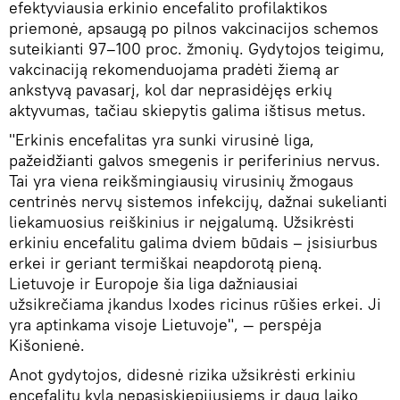
efektyviausia erkinio encefalito profilaktikos
priemonė, apsaugą po pilnos vakcinacijos schemos
suteikianti 97–100 proc. žmonių. Gydytojos teigimu,
vakcinaciją rekomenduojama pradėti žiemą ar
ankstyvą pavasarį, kol dar neprasidėjęs erkių
aktyvumas, tačiau skiepytis galima ištisus metus.
"Erkinis encefalitas yra sunki virusinė liga,
pažeidžianti galvos smegenis ir periferinius nervus.
Tai yra viena reikšmingiausių virusinių žmogaus
centrinės nervų sistemos infekcijų, dažnai sukelianti
liekamuosius reiškinius ir neįgalumą. Užsikrėsti
erkiniu encefalitu galima dviem būdais – įsisiurbus
erkei ir geriant termiškai neapdorotą pieną.
Lietuvoje ir Europoje šia liga dažniausiai
užsikrečiama įkandus Ixodes ricinus rūšies erkei. Ji
yra aptinkama visoje Lietuvoje", — perspėja
Kišonienė.
Anot gydytojos, didesnė rizika užsikrėsti erkiniu
encefalitu kyla nepasiskiepijusiems ir daug laiko