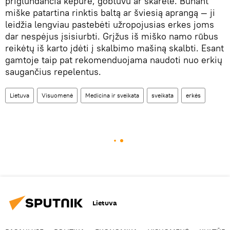
priglundančia kepure, gobtuvu ar skarele. Būnant
miške patartina rinktis baltą ar šviesią aprangą — ji
leidžia lengviau pastebėti užropojusias erkes joms
dar nespėjus įsisiurbti. Grįžus iš miško namo rūbus
reikėtų iš karto įdėti į skalbimo mašiną skalbti. Esant
gamtoje taip pat rekomenduojama naudoti nuo erkių
saugančius repelentus.
Lietuva
Visuomenė
Medicina ir sveikata
sveikata
erkės
Lietuva