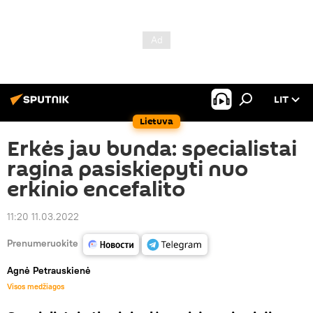
LIT
Lietuva
Erkės jau bunda: specialistai
ragina pasiskiepyti nuo
erkinio encefalito
11:20 11.03.2022
Prenumeruokite
Agnė Petrauskienė
Visos medžiagos