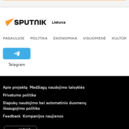
Kalėdinė eglutė
stebuklas
Lietuva
PASAULYJE
POLITIKA
EKONOMIKA
VISUOMENĖ
KULTŪR
Telegram
Apie projektą
Medžiagų naudojimo taisyklės
Privatumo politika
Slapukų naudojimo bei automatinio duomenų
išsaugojimo politika
Feedback
Kompanijos naujienos