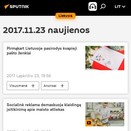
LIT
Lietuva
2017.11.23 naujienos
Pirmąkart Lietuvoje pasirodys kvapieji
pašto ženklai
2017 Lapkričio 23, 19:56
Visuomenė
Anonsai
Linksmų Kalėdų!
Lietuva
Lietuvos paštas
Kalėdos
Socialinė reklama demaskuoja klaidingą
įsitikinimą apie maisto atliekas
pašto ženklai
kalėdiniai sveikinimai