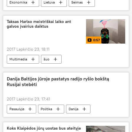
Ekonomika
Lietuva
Seimas
žemė
Taksas Harlso meistriškai laiko ant
galvos įvairius daiktus
0:57
2017 Lapkričio 23, 18:11
Multimedia
šuo
Danija Baltijos jūroje pastatys radijo ryšio bokštą
Rusijai stebėti
2017 Lapkričio 23, 17:41
Pasaulyje
Politika
Danija
žvalgyba
radijo ryšys
Koks Klaipėdos jūrų uostas bus ateityje