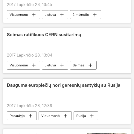
2017 Lapkričio 23, 13:45
Visuomenė
Lietuva
šimtmetis
valstybės simbolis
Seimas ratifikuos CERN susitarimą
2017 Lapkričio 23, 13:04
Visuomenė
Lietuva
Seimas
Europos branduolinių tyrimų organizacija (CERN)
Dauguma europiečių nori geresnių santykių su Rusija
2017 Lapkričio 23, 12:36
Pasaulyje
Visuomenė
Rusija
Didžioji Britanija
Lenkija
Vokietija
Prancūzija
Europos Sąjunga