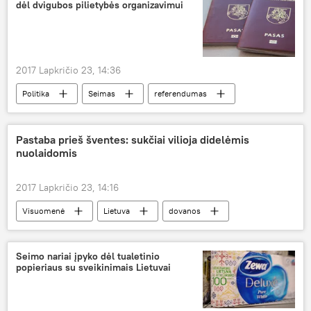
dėl dvigubos pilietybės organizavimui
2017 Lapkričio 23, 14:36
Politika
Seimas
referendumas
dviguba pilietybė
Pastaba prieš šventes: sukčiai vilioja didelėmis
nuolaidomis
2017 Lapkričio 23, 14:16
Visuomenė
Lietuva
dovanos
šventės
nuolaidos
sukčiavimas
internetinis sukčiavimas
Seimo nariai įpyko dėl tualetinio
popieriaus su sveikinimais Lietuvai