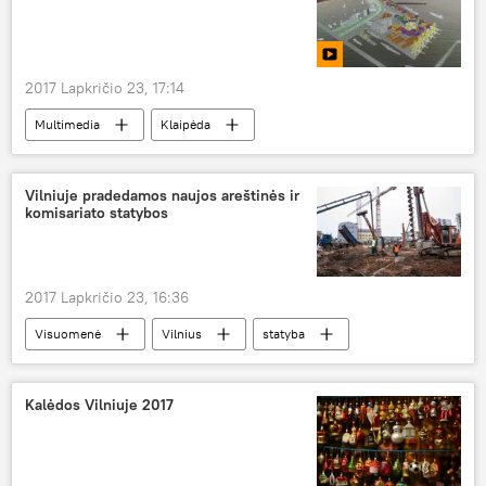
2017 Lapkričio 23, 17:14
Multimedia
Klaipėda
Klaipėdos jūrų uostas
Vilniuje pradedamos naujos areštinės ir
komisariato statybos
2017 Lapkričio 23, 16:36
Visuomenė
Vilnius
statyba
policija
policijos komisariatas
areštinė
Kalėdos Vilniuje 2017