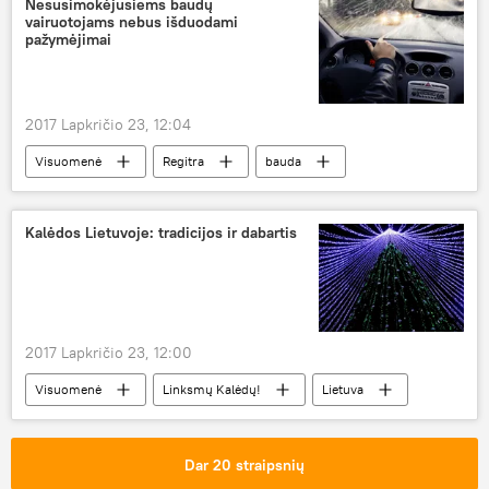
Nesusimokėjusiems baudų
vairuotojams nebus išduodami
apklausa
bendradarbiavimas
pažymėjimai
2017 Lapkričio 23, 12:04
Visuomenė
Regitra
bauda
KET pažeidimus
Kalėdos Lietuvoje: tradicijos ir dabartis
2017 Lapkričio 23, 12:00
Visuomenė
Linksmų Kalėdų!
Lietuva
Kalėdos
Kalėdų eglės įžiebimo šventė
Kūčios
Adventas
eglė
Dar 20 straipsnių
šventė
eglės papuošalai