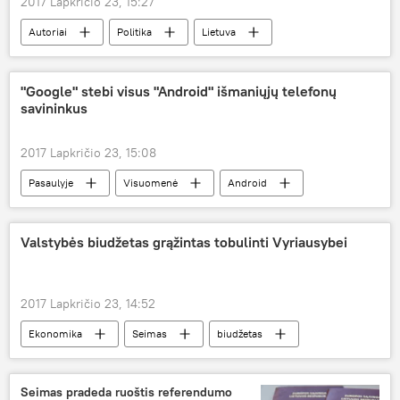
2017 Lapkričio 23, 15:27
Autoriai
Politika
Lietuva
prezidentas
"Google" stebi visus "Android" išmaniųjų telefonų
savininkus
2017 Lapkričio 23, 15:08
Pasaulyje
Visuomenė
Android
išmanusis telefonas
sekimas
Valstybės biudžetas grąžintas tobulinti Vyriausybei
2017 Lapkričio 23, 14:52
Ekonomika
Seimas
biudžetas
Seimas pradeda ruoštis referendumo